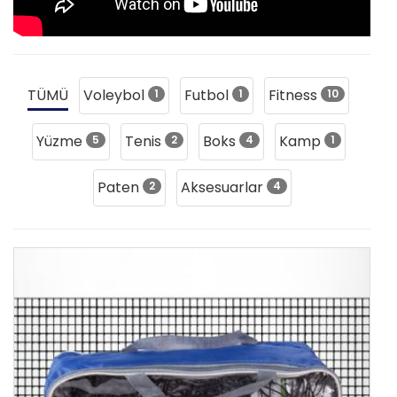
TÜMÜ
Voleybol
Futbol
Fitness
1
1
10
Yüzme
Tenis
Boks
Kamp
5
2
4
1
Paten
Aksesuarlar
2
4