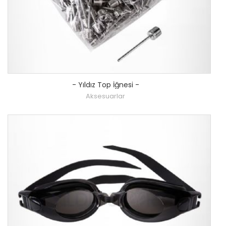
-
Yıldız Top İğnesi
-
Aksesuarlar