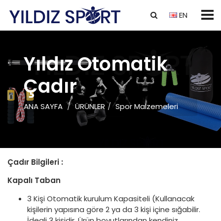
EN
Yıldız Otomatik
Çadır
ANA SAYFA
ÜRÜNLER
Spor Malzemeleri
Çadır Bilgileri :
Kapalı Taban
3 Kişi Otomatik kurulum Kapasiteli (Kullanacak
kişilerin yapısına göre 2 ya da 3 kişi içine sığabilir.
İdeali 3 kişidir. Ürün boyutlarından kendiniz