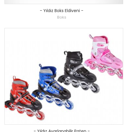
-
Yıldız Boks Eldiveni
-
Boks
-
Yıldız Ayarlanabilir Paten
-