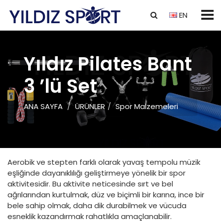
EN
Yıldız Pilates Bant
3 ’lü Set
ANA SAYFA
ÜRÜNLER
Spor Malzemeleri
Aerobik ve stepten farklı olarak yavaş tempolu müzik
eşliğinde dayanıklılığı geliştirmeye yönelik bir spor
aktivitesidir. Bu aktivite neticesinde sırt ve bel
ağrılarından kurtulmak, düz ve biçimli bir karına, ince bir
bele sahip olmak, daha dik durabilmek ve vücuda
esneklik kazandırmak rahatlıkla amaçlanabilir.