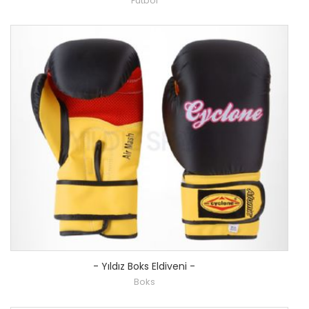
Futbol
-
Yıldız Boks Eldiveni
-
Boks