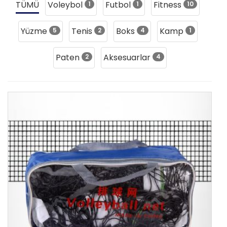
TÜMÜ
Voleybol
Futbol
Fitness
1
1
10
Yüzme
Tenis
Boks
Kamp
5
2
4
1
Paten
Aksesuarlar
2
4